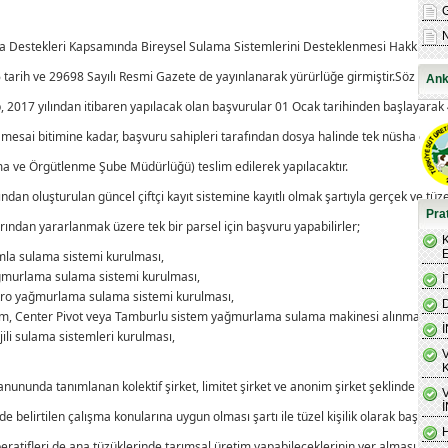
ma Destekleri Kapsamında Bireysel Sulama Sistemlerini Desteklenmesi Hakkında Te
tarih ve 29698 Sayılı Resmi Gazete de yayınlanarak yürürlüğe girmiştir.Söz konu
Ank
up, 2017 yılından itibaren yapılacak olan başvurular 01 Ocak tarihinden başlayarak 
 mesai bitimine kadar, başvuru sahipleri tarafından dosya halinde tek nüsha olar
ma ve Örgütlenme Şube Müdürlüğü) teslim edilerek yapılacaktır.
ndan oluşturulan güncel çiftçi kayıt sistemine kayıtlı olmak şartıyla gerçek ve tüzel
Prat
rından yararlanmak üzere tek bir parsel için başvuru yapabilirler;
amla sulama sistemi kurulması,
yağmurlama sulama sistemi kurulması,
mikro yağmurlama sulama sistemi kurulması,
tem, Center Pivot veya Tamburlu sistem yağmurlama sulama makinesi alınması,
ili sulama sistemleri kurulması,
anununda tanımlanan kolektif şirket, limitet şirket ve anonim şirket şeklinde kurul
e belirtilen çalışma konularına uygun olması şartı ile tüzel kişilik olarak başvurab
ratifleri de ana tüzüklerinde tarımsal üretim yapabileceklerinin yer alması şartı