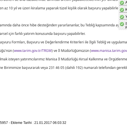
en az 10 yıl ve üzeri kiralama yaparak tüzel kişilik olarak başvuru yapabilirler.
mında daha önce hibe desteğinden yararlananlar, bu Tebliğ kapsamında aynı ya
parsel için farklı yatırım konusunda başvuru yapabilirler.
 Başvuru Formları, Başvuru ve Değerlendirme Kriterleri ile İlgili Tebliğ ve uygul
üğü'nün (
www.tarim.gov.tr/TRGM
) ve İl Müdürlüğümüzün (
www.manisa.tarim.gov.
gi almak isteyen yatırımcılarımız Manisa İl Müdürlüğü Kırsal Kalkınma ve Örgütl
me Birimimize başvurarak veya 231 46 05 (dahili 192) numaralı telefondan gerekli bil
5957 - Ekleme Tarihi : 21.01.2017 06:03:32
T