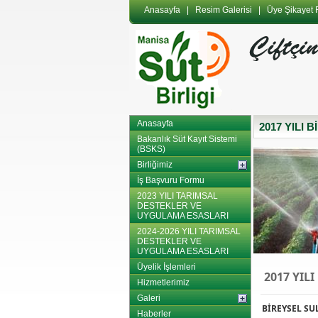
Anasayfa
|
Resim Galerisi
|
Üye Şikayet
Anasayfa
2017 YILI
Bakanlık Süt Kayıt Sistemi
(BSKS)
Birliğimiz
İş Başvuru Formu
2023 YILI TARIMSAL
DESTEKLER VE
UYGULAMA ESASLARI
2024-2026 YILI TARIMSAL
DESTEKLER VE
UYGULAMA ESASLARI
Üyelik İşlemleri
2017 YILI
Hizmetlerimiz
Galeri
BİREYSEL SU
Haberler