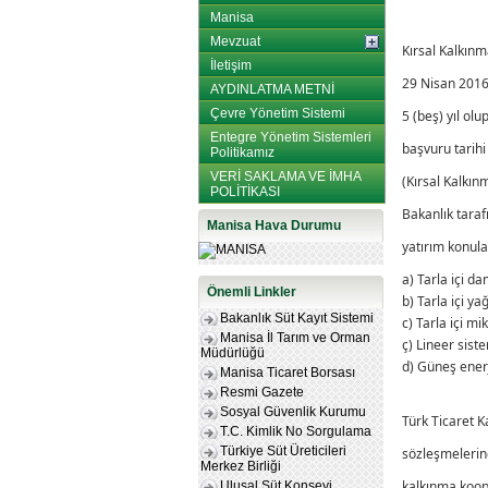
Manisa
Mevzuat
Kırsal Kalkın
İletişim
29 Nisan 2016 
AYDINLATMA METNİ
Çevre Yönetim Sistemi
5 (beş) yıl ol
Entegre Yönetim Sistemleri
başvuru tarihi
Politikamız
VERİ SAKLAMA VE İMHA
(Kırsal Kalkın
POLİTİKASI
Bakanlık tarafı
Manisa Hava Durumu
yatırım konula
a) Tarla içi d
Önemli Linkler
b) Tarla içi 
Bakanlık Süt Kayıt Sistemi
c) Tarla içi 
Manisa İl Tarım ve Orman
ç) Lineer sis
Müdürlüğü
d) Güneş enerj
Manisa Ticaret Borsası
Resmi Gazete
Sosyal Güvenlik Kurumu
Türk Ticaret K
T.C. Kimlik No Sorgulama
Türkiye Süt Üreticileri
sözleşmelerind
Merkez Birliği
kalkınma koope
Ulusal Süt Konseyi