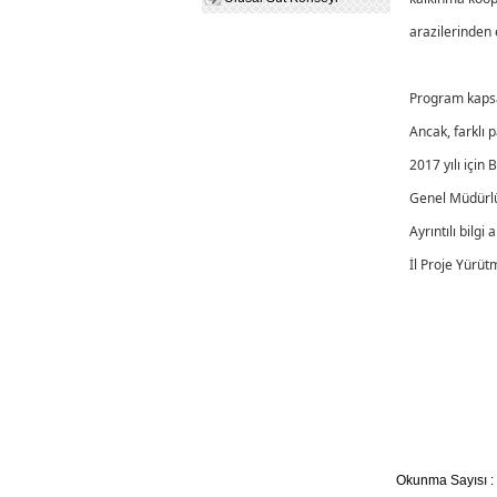
arazilerinden 
Program kapsa
Ancak, farklı 
2017 yılı için
Genel Müdürl
Ayrıntılı bil
İl Proje Yürüt
Okunma Sayısı : 